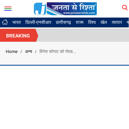
भारत
दिल्ली-एनसीआर
छत्तीसगढ़
राज्य
विश्व
खेल
व्यापार
म
BREAKING
Home
अन्य
विनेश फोगाट को गोल्ड...
/
/