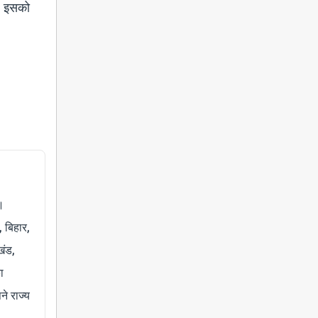
ं। इसको
।
, बिहार,
खंड,
ा
े राज्य