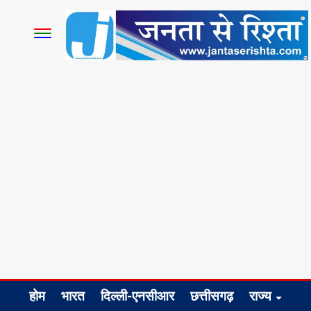
होम
भारत
दिल्ली-एनसीआर
छत्तीसगढ़
राज्य