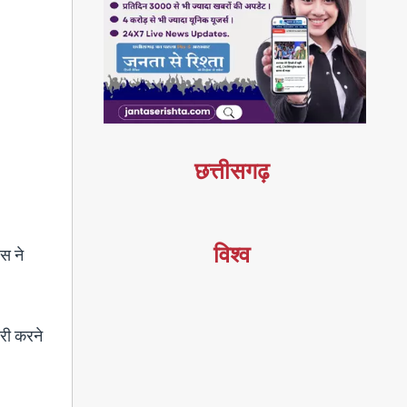
छत्तीसगढ़
विश्व
िस ने
ोरी करने