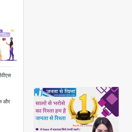
टीवीएस
 एक और