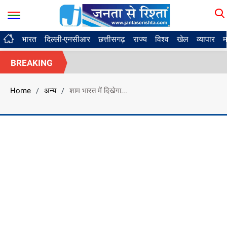
भारत
दिल्ली-एनसीआर
छत्तीसगढ़
राज्य
विश्व
खेल
व्यापार
म
BREAKING
Home
अन्य
शाम भारत में दिखेगा...
/
/