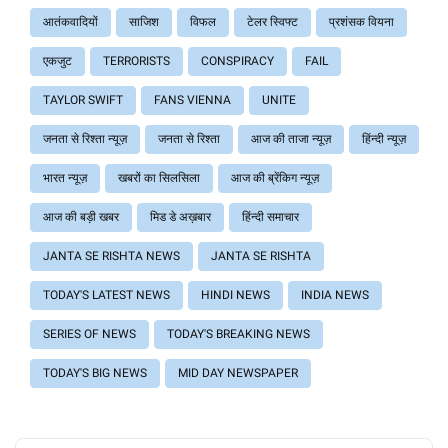
आतंकवादियों
साजिश
विफल
टेलर स्विफ्ट
प्रशंसक वियना
एकजुट
TERRORISTS
CONSPIRACY
FAIL
TAYLOR SWIFT
FANS VIENNA
UNITE
जनता से रिश्ता न्यूज़
जनता से रिश्ता
आज की ताजा न्यूज़
हिंन्दी न्यूज़
भारत न्यूज़
खबरों का सिलसिला
आज की ब्रेंकिग न्यूज़
आज की बड़ी खबर
मिड डे अख़बार
हिंन्दी समाचार
JANTA SE RISHTA NEWS
JANTA SE RISHTA
TODAY'S LATEST NEWS
HINDI NEWS
INDIA NEWS
SERIES OF NEWS
TODAY'S BREAKING NEWS
TODAY'S BIG NEWS
MID DAY NEWSPAPER