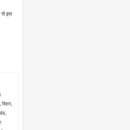
न से इस
।
, बिहार,
खंड,
ा