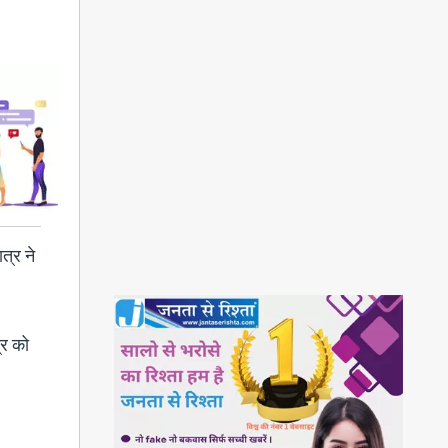
त्र ने
्र को