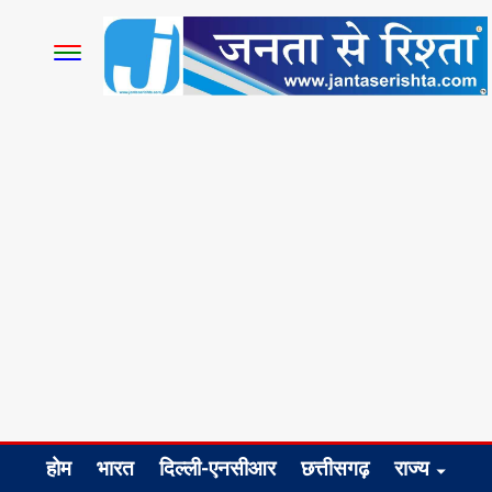
होम
भारत
दिल्ली-एनसीआर
छत्तीसगढ़
राज्य