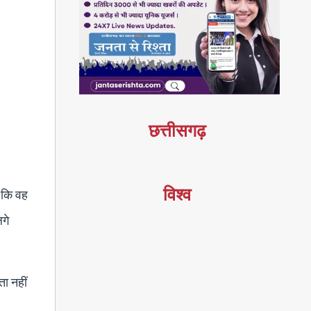
छत्तीसगढ़
विश्व
ै कि वह
लगे
ता नहीं