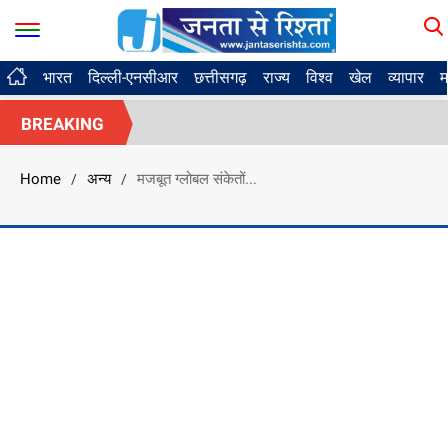
भारत
दिल्ली-एनसीआर
छत्तीसगढ़
राज्य
विश्व
खेल
व्यापार
म
BREAKING
Home
अन्य
मजबूत ग्लोबल संकेतों...
/
/