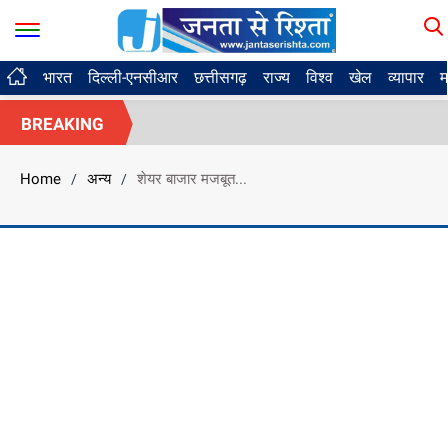
भारत
दिल्ली-एनसीआर
छत्तीसगढ़
राज्य
विश्व
खेल
व्यापार
म
BREAKING
Home
अन्य
शेयर बाजार मजबूत...
/
/