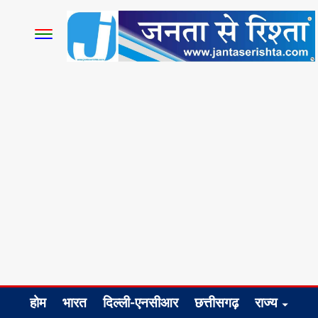
होम
भारत
दिल्ली-एनसीआर
छत्तीसगढ़
राज्य