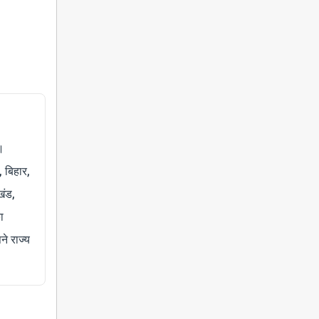
।
, बिहार,
खंड,
ा
े राज्य