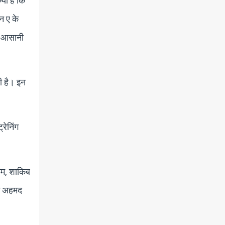
या है कि
न ए के
ें आसानी
ी है। इन
रेनिंग
हीम, शाकिब
ीन अहमद