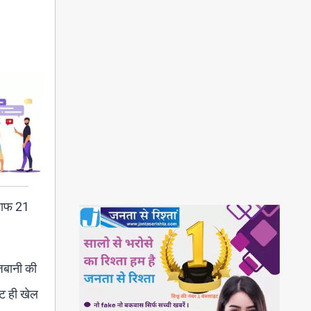
िलाफ 21
ेजबानी की
ट ही खेल