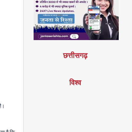
छत्तीसगढ़
विश्व
है।