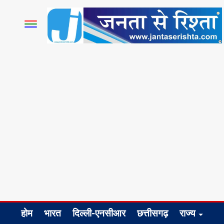
होम
भारत
दिल्ली-एनसीआर
छत्तीसगढ़
राज्य