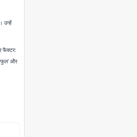
 उन्हें
र फैक्टर:
उसफुल' और