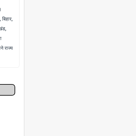
।
, बिहार,
खंड,
ा
े राज्य