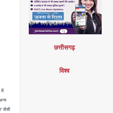
छत्तीसगढ़
विश्व
में
 अन्य
ा' जैसी