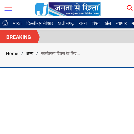
भारत
दिल्ली-एनसीआर
छत्तीसगढ़
राज्य
विश्व
खेल
व्यापार
म
BREAKING
Home
अन्य
स्वतंत्रता दिवस के लिए...
/
/