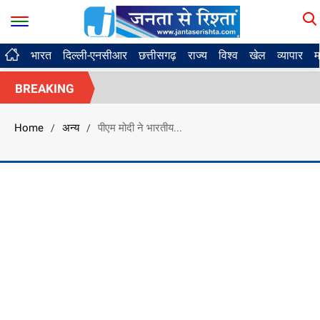
भारत
दिल्ली-एनसीआर
छत्तीसगढ़
राज्य
विश्व
खेल
व्यापार
म
BREAKING
Home
अन्य
पीएम मोदी ने भारतीय...
/
/