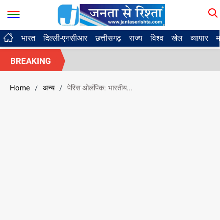
भारत
दिल्ली-एनसीआर
छत्तीसगढ़
राज्य
विश्व
खेल
व्यापार
म
BREAKING
Home
अन्य
पेरिस ओलंपिक: भारतीय...
/
/