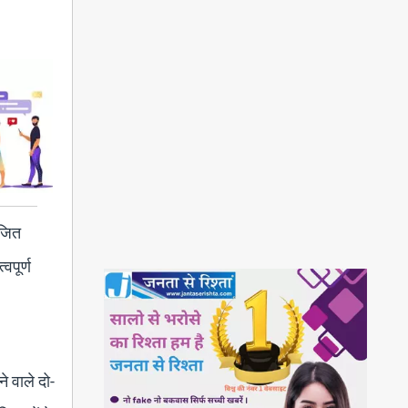
ोजित
वपूर्ण
े वाले दो-