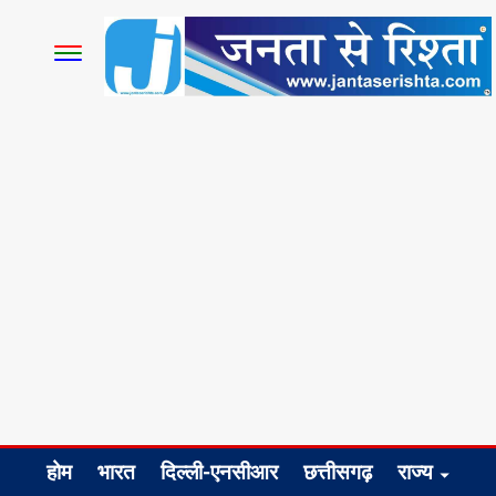
होम
भारत
दिल्ली-एनसीआर
छत्तीसगढ़
राज्य