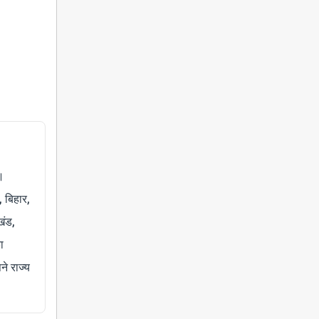
।
, बिहार,
खंड,
ा
े राज्य