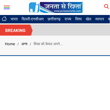
भारत
दिल्ली-एनसीआर
छत्तीसगढ़
राज्य
विश्व
खेल
व्यापार
म
BREAKING
Home
अन्य
विपक्ष को केवल अपने...
/
/