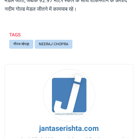
मेडल जीता, जबकि 92.97 मीटर स्कोर के साथ पाकिस्तान के अरशद
नदीम गोल्ड मेडल जीतने में कामयाब रहे।
TAGS
नीरज चोपड़ा
NEERAJ CHOPRA
jantaserishta.com