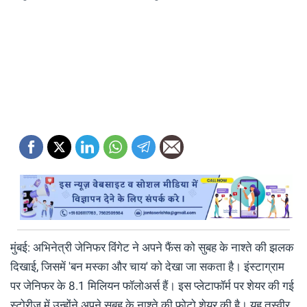
मुंबई: अभिनेत्री जेनिफर विंगेट ने अपने फैंस को सुबह के नाश्‍ते की झलक
दिखाई, जिसमें 'बन मस्का और चाय' को देखा जा सकता है। इंस्टाग्राम
पर जेनिफर के 8.1 मिलियन फॉलोअर्स हैं। इस प्‍लेटाफॉर्म पर शेयर की गई
स्टोरीज में उन्‍होंने अपने सुबह के नाश्‍ते की फोटो शेयर की है। यह तस्‍वीर