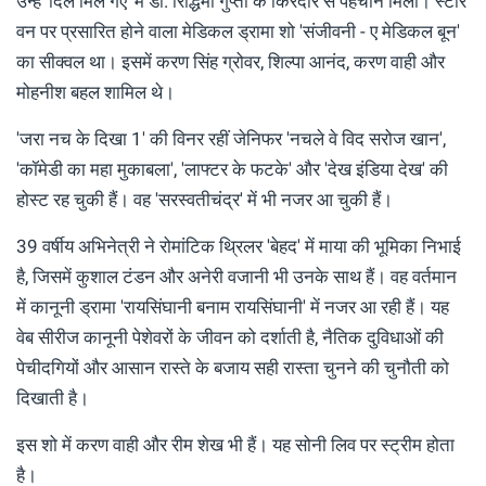
उन्हें 'दिल मिल गए' में डॉ. रिद्धिमा गुप्ता के किरदार से पहचान मिली। स्टार
वन पर प्रसारित होने वाला मेडिकल ड्रामा शो 'संजीवनी - ए मेडिकल बून'
का सीक्वल था। इसमें करण सिंह ग्रोवर, शिल्पा आनंद, करण वाही और
मोहनीश बहल शामिल थे।
'जरा नच के दिखा 1' की विनर रहीं जेनिफर 'नचले वे विद सरोज खान',
'कॉमेडी का महा मुकाबला', 'लाफ्टर के फटके' और 'देख इंडिया देख' की
होस्ट रह चुकी हैं। वह 'सरस्वतीचंद्र' में भी नजर आ चुकी हैं।
39 वर्षीय अभिनेत्री ने रोमांटिक थ्रिलर 'बेहद' में माया की भूमिका निभाई
है, जिसमें कुशाल टंडन और अनेरी वजानी भी उनके साथ हैं। वह वर्तमान
में कानूनी ड्रामा 'रायसिंघानी बनाम रायसिंघानी' में नजर आ रही हैं। यह
वेब सीरीज कानूनी पेशेवरों के जीवन को दर्शाती है, नैतिक दुविधाओं की
पेचीदगियों और आसान रास्ते के बजाय सही रास्ता चुनने की चुनौती को
दिखाती है।
इस शो में करण वाही और रीम शेख भी हैं। यह सोनी लिव पर स्ट्रीम होता
है।