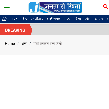
भारत
दिल्ली-एनसीआर
छत्तीसगढ़
राज्य
विश्व
खेल
व्यापार
म
BREAKING
Home
अन्य
मोदी सरकार वन्य जीवों...
/
/