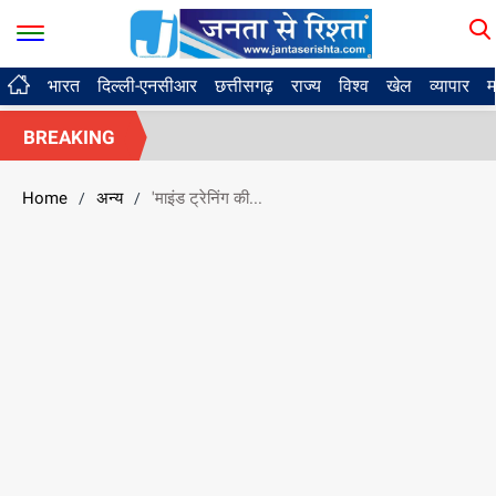
भारत
दिल्ली-एनसीआर
छत्तीसगढ़
राज्य
विश्व
खेल
व्यापार
म
BREAKING
Home
अन्य
'माइंड ट्रेनिंग की...
/
/