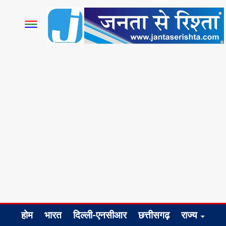
होम
भारत
दिल्ली-एनसीआर
छत्तीसगढ़
राज्य