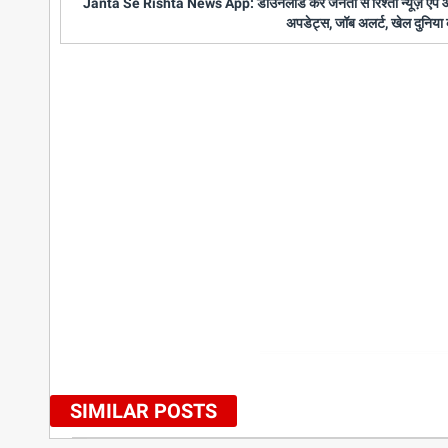
Janta Se Rishta News App: डाउनलोड करें जनता से रिश्ता न्यूज़ एप और पाए
अपडेट्स, जॉब अलर्ट, खेल दुनिया 
SIMILAR POSTS