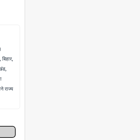
।
, बिहार,
खंड,
ा
े राज्य