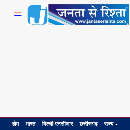
होम
भारत
दिल्ली-एनसीआर
छत्तीसगढ़
राज्य