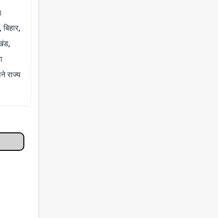
।
, बिहार,
खंड,
ा
े राज्य