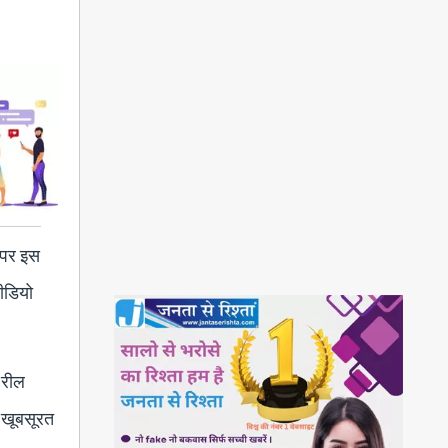
ा पर इस
वीडियो
 रील
ं खूबसूरत