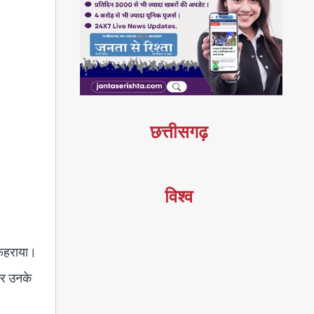
छत्तीसगढ़
विश्व
ा फहराया।
 कर उनके