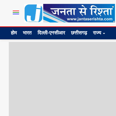
होम
भारत
दिल्ली-एनसीआर
छत्तीसगढ़
राज्य