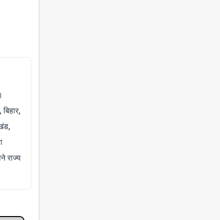
।
, बिहार,
खंड,
ा
े राज्य