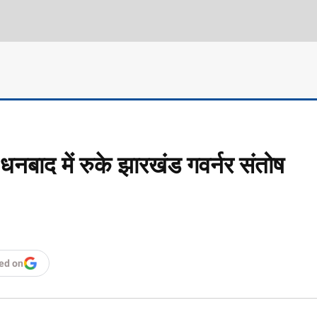
ं धनबाद में रुके झारखंड गवर्नर संतोष
ed on