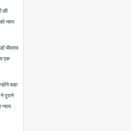
दी की
ं को नमन
, डॉ भीमराव
हम एक
्होंने कहा
े पुराने
ो न्याय