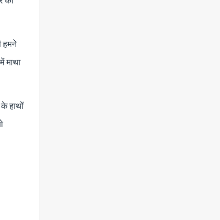
र को
ी हमने
ें माथा
के हाथों
ो