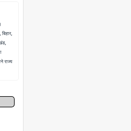
।
, बिहार,
खंड,
ा
े राज्य