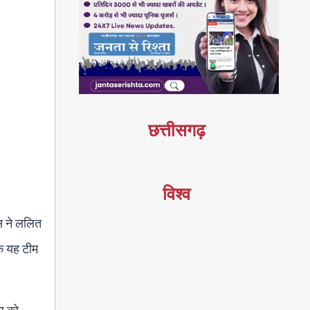
छत्तीसगढ़
विश्व
स ने ललित
कि यह टीम