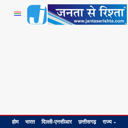
होम
भारत
दिल्ली-एनसीआर
छत्तीसगढ़
राज्य