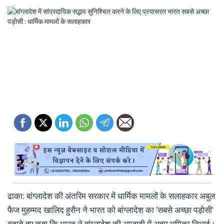
ढाका: बांग्‍लादेश की अंतर‍िम सरकार में धार्मिक मामलों के सलाहकार अबुल
फैज मुहम्मद खालिद हुसैन ने भारत को बांग्लादेश का 'सबसे अच्छा पड़ोसी'
बताते हुए कहा क‍ि भारत ने बांग्‍लादेश की आजादी में अहम भूमि‍का न‍िभाई।