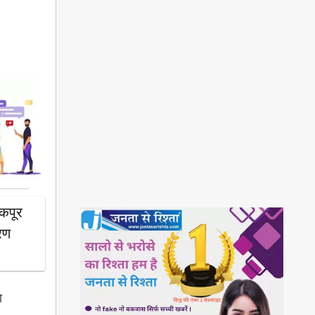
 कपूर
वरण
ा