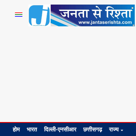
होम
भारत
दिल्ली-एनसीआर
छत्तीसगढ़
राज्य