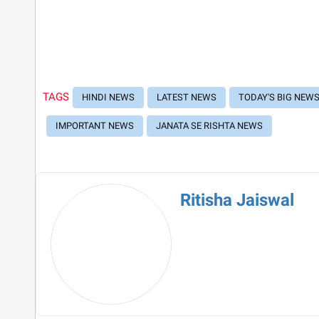
TAGS
HINDI NEWS
LATEST NEWS
TODAY'S BIG NEW
IMPORTANT NEWS
JANATA SE RISHTA NEWS
Ritisha Jaiswal