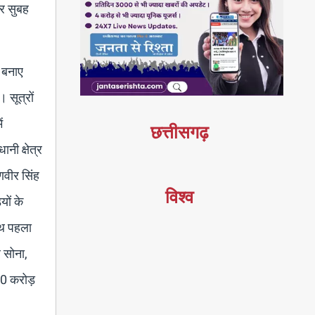
ार सुबह
र बनाए
 सूत्रों
ं
छत्तीसगढ़
नी क्षेत्र
णवीर सिंह
विश्व
यों के
साथ पहला
र सोना,
340 करोड़