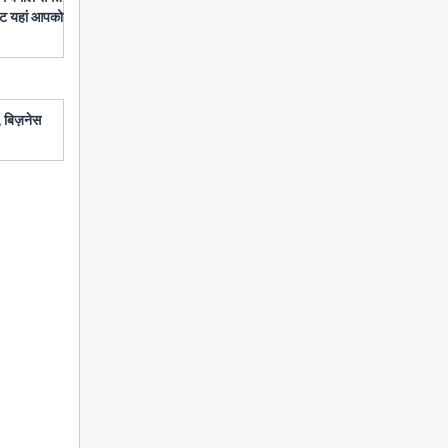
डेट यहां आपको
 बिज़नेस