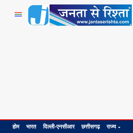
होम
भारत
दिल्ली-एनसीआर
छत्तीसगढ़
राज्य