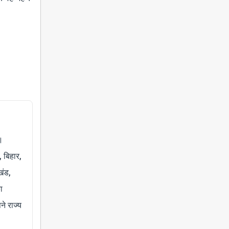
।
, बिहार,
खंड,
ा
े राज्य