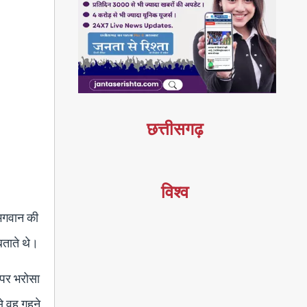
छत्तीसगढ़
विश्व
 भगवान की
बताते थे।
 पर भरोसा
े वह गहने