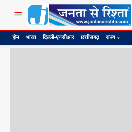
होम
भारत
दिल्ली-एनसीआर
छत्तीसगढ़
राज्य