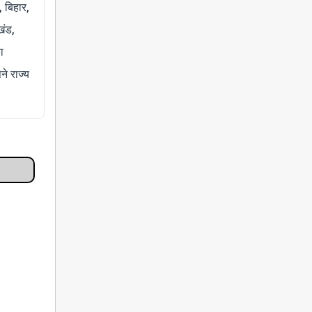
, बिहार,
खंड,
ा
े राज्य