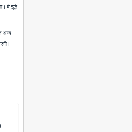
ा। वे झूठे
ित अन्य
जाएगी।
।