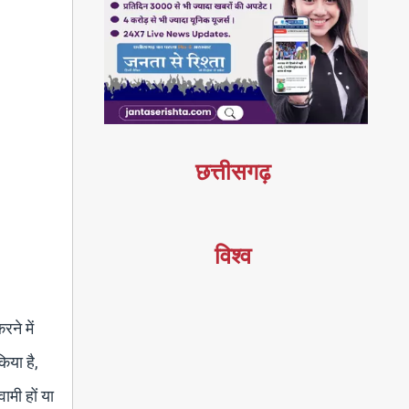
छत्तीसगढ़
विश्व
रने में
िया है,
ामी हों या