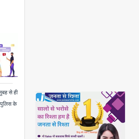
ुबह से ही
 पुलिस के