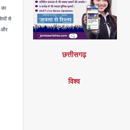
े का
ियों से
े और
छत्तीसगढ़
विश्व