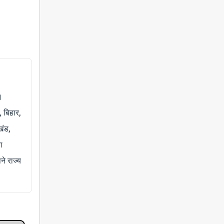
।
, बिहार,
खंड,
ा
े राज्य