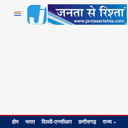
होम
भारत
दिल्ली-एनसीआर
छत्तीसगढ़
राज्य