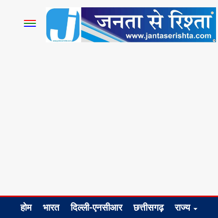
होम
भारत
दिल्ली-एनसीआर
छत्तीसगढ़
राज्य