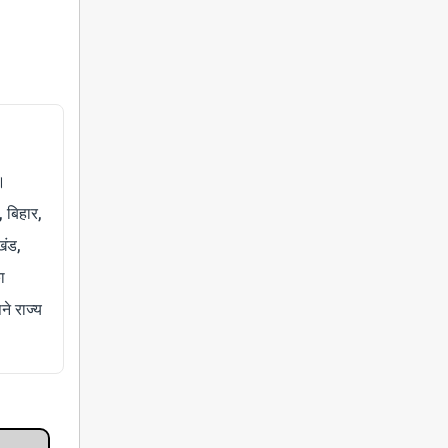
।
, बिहार,
खंड,
ा
े राज्य