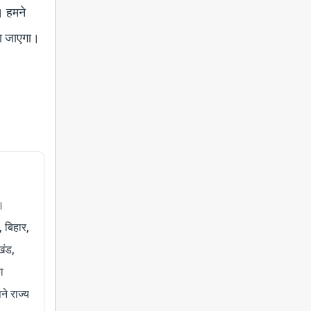
। हमने
ला जाएगा।
।
, बिहार,
खंड,
ा
े राज्य