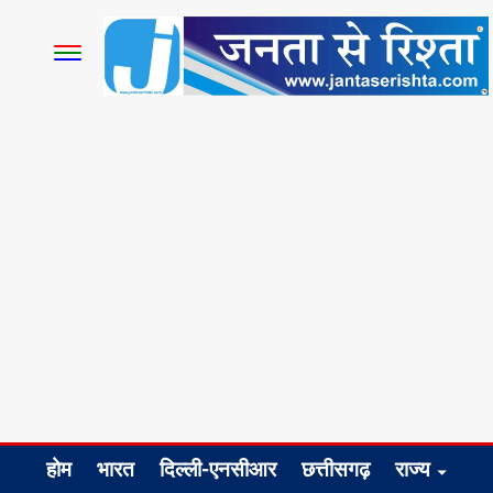
होम
भारत
दिल्ली-एनसीआर
छत्तीसगढ़
राज्य