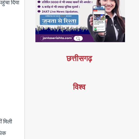
पहुंचा दिया
छत्तीसगढ़
विश्व
ीं मिली
धिक