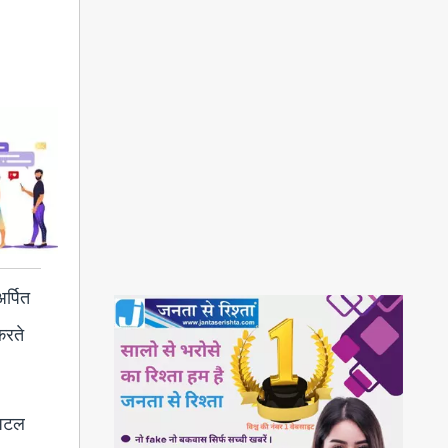
अर्पित
करते
े अटल