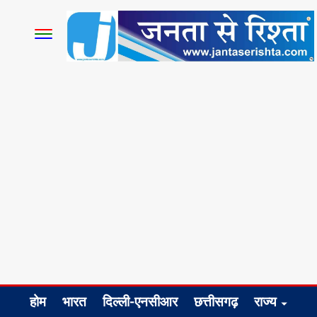
होम
भारत
दिल्ली-एनसीआर
छत्तीसगढ़
राज्य