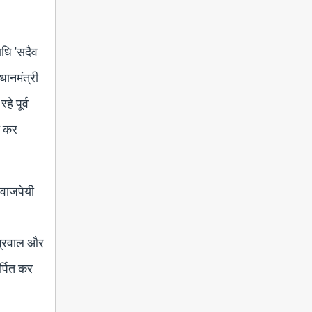
ाधि 'सदैव
धानमंत्री
े पूर्व
त कर
 वाजपेयी
अग्रवाल और
र्पित कर