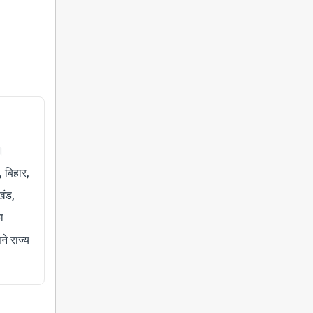
।
, बिहार,
खंड,
ा
े राज्य