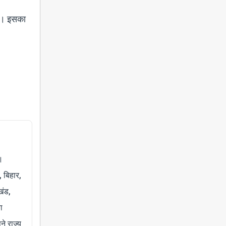
था। इसका
।
, बिहार,
खंड,
ा
े राज्य