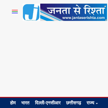
होम
भारत
दिल्ली-एनसीआर
छत्तीसगढ़
राज्य