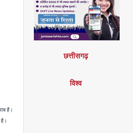
छत्तीसगढ़
विश्व
खराब है।
 है।