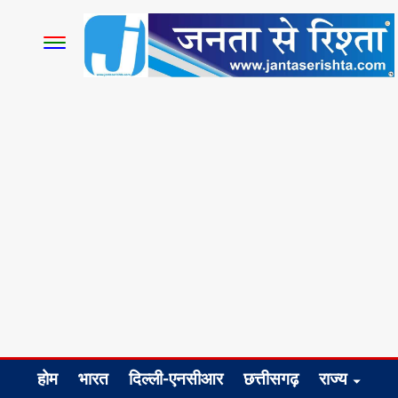
होम
भारत
दिल्ली-एनसीआर
छत्तीसगढ़
राज्य