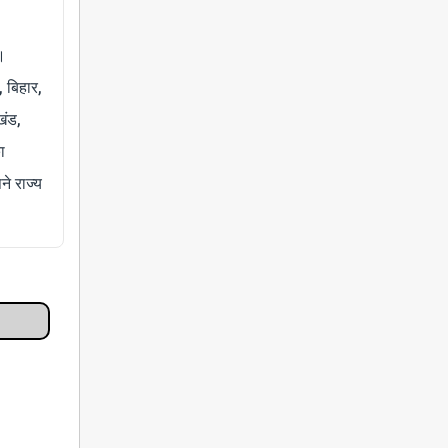
।
, बिहार,
खंड,
ा
े राज्य