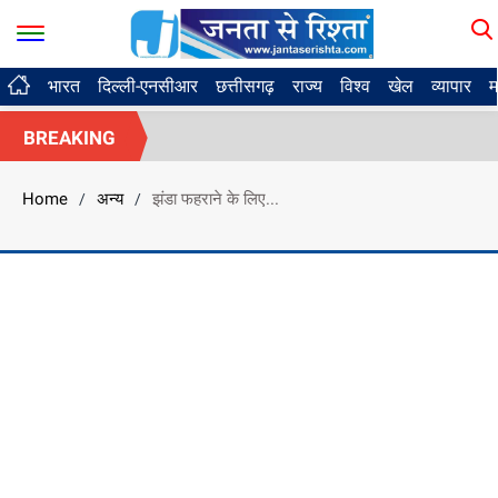
भारत
दिल्ली-एनसीआर
छत्तीसगढ़
राज्य
विश्व
खेल
व्यापार
म
BREAKING
Home
अन्य
झंडा फहराने के लिए...
/
/