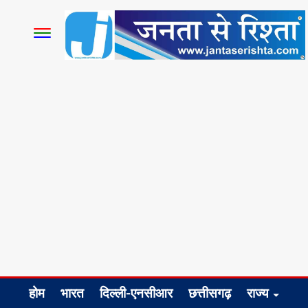
होम
भारत
दिल्ली-एनसीआर
छत्तीसगढ़
राज्य