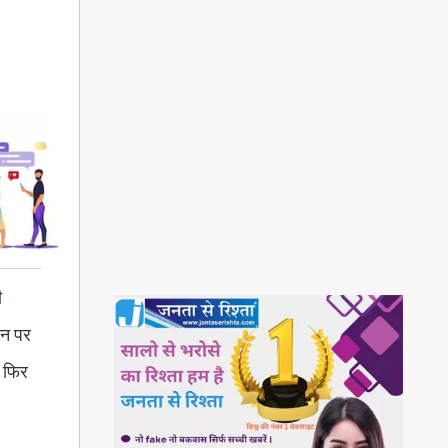
ी
वान पर
ा फिर