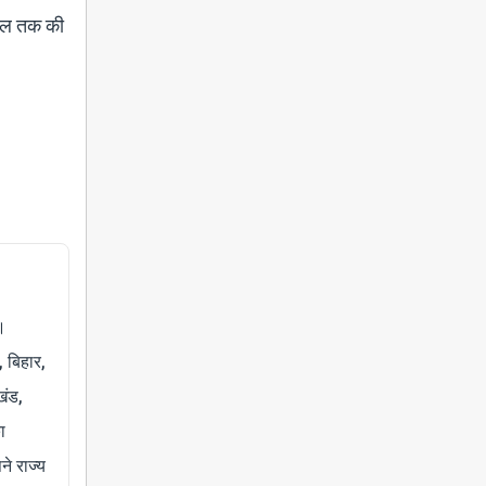
साल तक की
।
, बिहार,
खंड,
ा
े राज्य