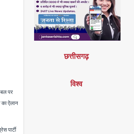
छत्तीसगढ़
विश्व
े बल पर
न का ऐलान
ेस पार्टी