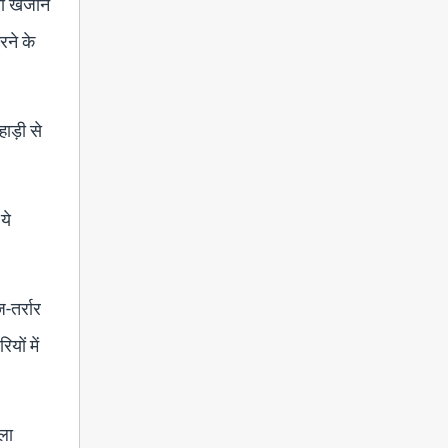
ारी खजाने
रने के
ाड़ी से
ये
-तर्रार
यों में
ला