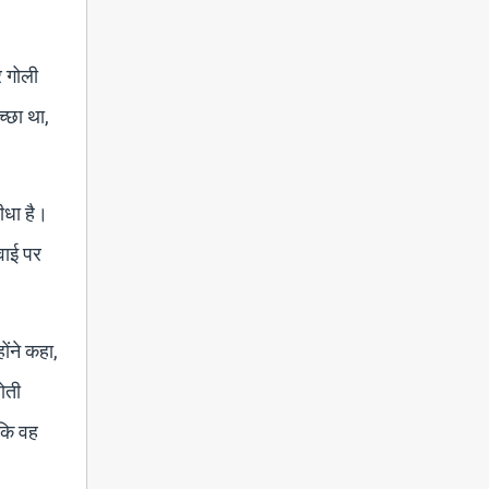
र गोली
्छा था,
ीधा है।
रवाई पर
ोंने कहा,
होती
 कि वह