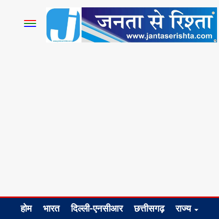
होम
भारत
दिल्ली-एनसीआर
छत्तीसगढ़
राज्य