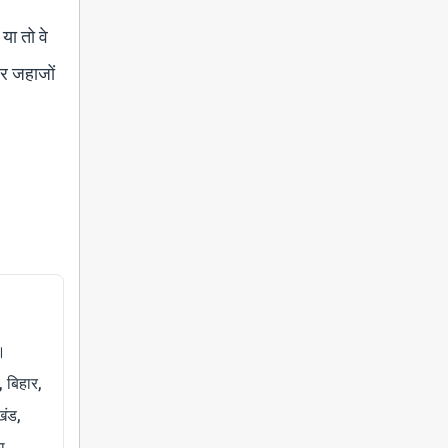
या तो वे
और जहाजों
।
, बिहार,
खंड,
ा