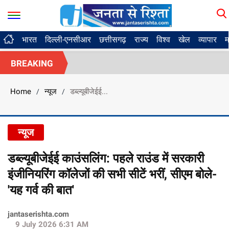
भारत
दिल्ली-एनसीआर
छत्तीसगढ़
राज्य
विश्व
खेल
व्यापार
म
BREAKING
Home
न्यूज
डब्ल्यूबीजेईई...
/
/
न्यूज
डब्ल्यूबीजेईई काउंसलिंग: पहले राउंड में सरकारी
इंजीनियरिंग कॉलेजों की सभी सीटें भरीं, सीएम बोले-
'यह गर्व की बात'
jantaserishta.com
9 July 2026 6:31 AM