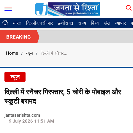
भारत
दिल्ली-एनसीआर
छत्तीसगढ़
राज्य
विश्व
खेल
व्यापार
म
BREAKING
Home
न्यूज
दिल्ली में स्नैचर...
/
/
न्यूज
दिल्ली में स्नैचर गिरफ्तार, 5 चोरी के मोबाइल और
स्कूटी बरामद
jantaserishta.com
9 July 2026 11:51 AM