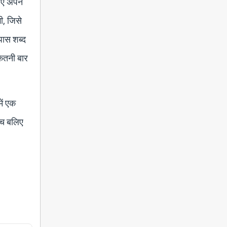
िए अपने
ी, जिसे
 पास शब्द
कितनी बार
ें एक
"नच बलिए