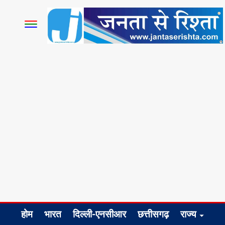
होम
भारत
दिल्ली-एनसीआर
छत्तीसगढ़
राज्य