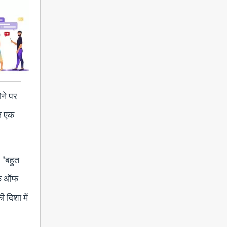
ोने पर
हत एक
 "बहुत
रूफ ऑफ
ी दिशा में