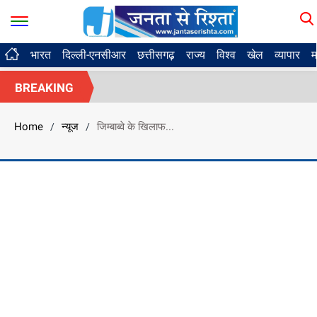
भारत
दिल्ली-एनसीआर
छत्तीसगढ़
राज्य
विश्व
खेल
व्यापार
म
BREAKING
Home
न्यूज
जिम्बाब्वे के खिलाफ...
/
/