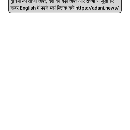
दुनिया की ताजा खबरें, देश की बड़ी खबरें और राज्‍यों से जुड़ी हर
खबर English में पढ़ने यहां क्लिक करें https://adani.news/