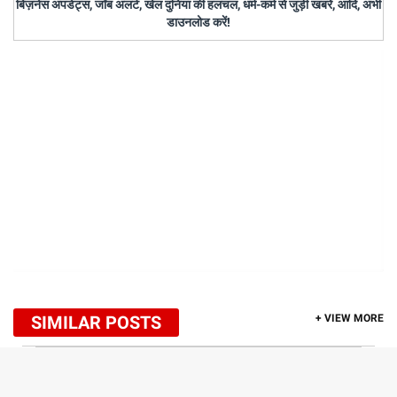
बिज़नेस अपडेट्स, जॉब अलर्ट, खेल दुनिया की हलचल, धर्म-कर्म से जुड़ी खबरें, आदि, अभी
डाउनलोड करें!
SIMILAR POSTS
+ VIEW MORE