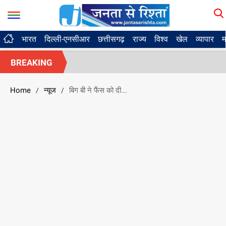
भारत
दिल्ली-एनसीआर
छत्तीसगढ़
राज्य
विश्व
खेल
व्यापार
म
BREAKING
Home
न्यूज
बिग बी ने फैंस को दी...
/
/