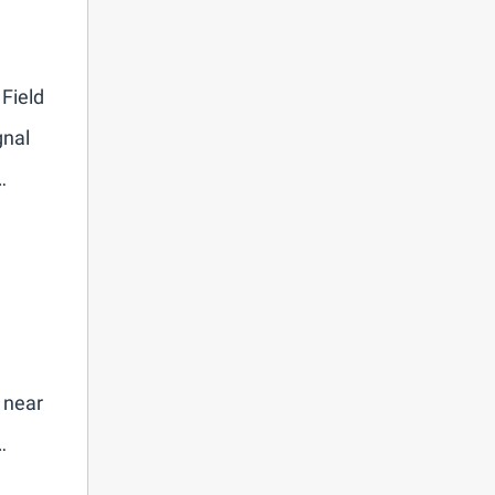
 Field
gnal
…
n near
…