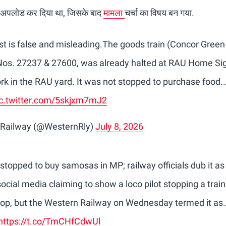
 पर अपलोड कर दिया था, जिसके बाद
मामला
चर्चा का विषय बन गया.
t is false and misleading.The goods train (Concor Green
 Nos. 27237 & 27600, was already halted at RAU Home Si
k in the RAU yard. It was not stopped to purchase food.
ic.twitter.com/5skjxm7mJ2
 Railway (@WesternRly)
July 8, 2026
 stopped to buy samosas in MP; railway officials dub it as
ocial media claiming to show a loco pilot stopping a trai
hop, but the Western Railway on Wednesday termed it as
https://t.co/TmCHfCdwUl