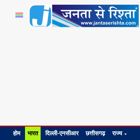
होम
भारत
दिल्ली-एनसीआर
छत्तीसगढ़
राज्य