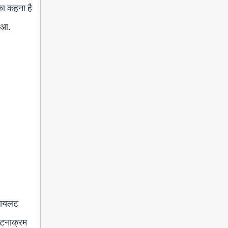
का कहना है
हुआ.
 पायलट
 घटनाक्रम