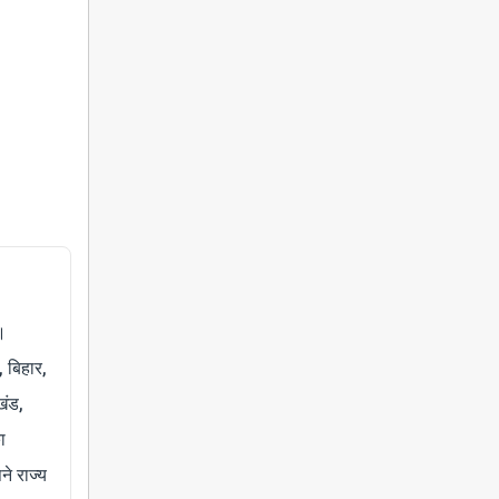
।
, बिहार,
खंड,
ा
े राज्य