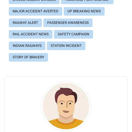
MAJOR ACCIDENT AVERTED
UP BREAKING NEWS
RAILWAY ALERT
PASSENGER AWARENESS
RAIL ACCIDENT NEWS
SAFETY CAMPAIGN
INDIAN RAILWAYS
STATION INCIDENT
STORY OF BRAVERY