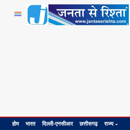
होम
भारत
दिल्ली-एनसीआर
छत्तीसगढ़
राज्य