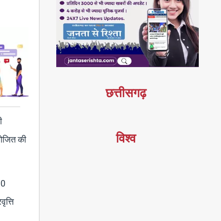
छत्तीसगढ़
ी
विश्व
आयोजित की
00
ृत्ति