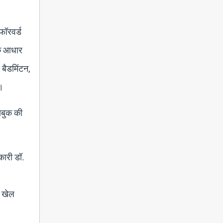
फॉरवर्ड
 के आधार
 बैडमिंटन,
े।
ासबुक की
कारी डॉ.
ं खेल