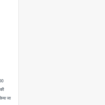
100
 की
किया जा