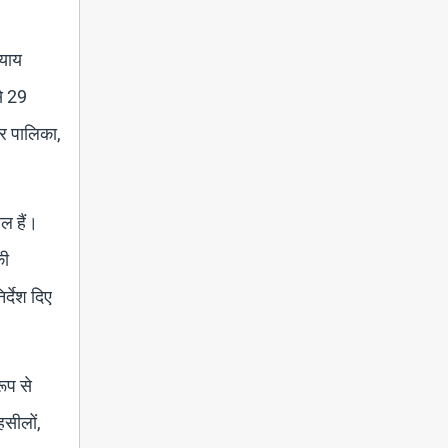
्याय
े 29
र पालिका,
हल हैं।
की
र्देश दिए
ूप से
हसीलों,