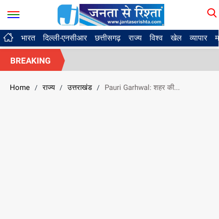
भारत
दिल्ली-एनसीआर
छत्तीसगढ़
राज्य
विश्व
खेल
व्यापार
म
BREAKING
Home
राज्य
उत्तराखंड
Pauri Garhwal: शहर की...
/
/
/