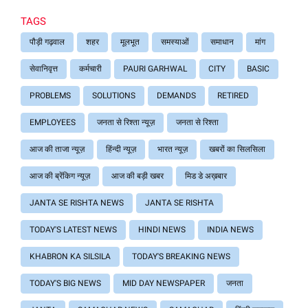
TAGS
पौड़ी गढ़वाल
शहर
मूलभूत
समस्याओं
समाधान
मांग
सेवानिवृत्त
कर्मचारी
PAURI GARHWAL
CITY
BASIC
PROBLEMS
SOLUTIONS
DEMANDS
RETIRED
EMPLOYEES
जनता से रिश्ता न्यूज़
जनता से रिश्ता
आज की ताजा न्यूज़
हिंन्दी न्यूज़
भारत न्यूज़
खबरों का सिलसिला
आज की ब्रेंकिग न्यूज़
आज की बड़ी खबर
मिड डे अख़बार
JANTA SE RISHTA NEWS
JANTA SE RISHTA
TODAY'S LATEST NEWS
HINDI NEWS
INDIA NEWS
KHABRON KA SILSILA
TODAY'S BREAKING NEWS
TODAY'S BIG NEWS
MID DAY NEWSPAPER
जनता