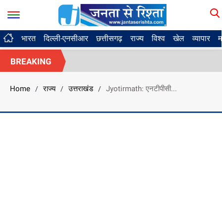
भारत
दिल्ली-एनसीआर
छत्तीसगढ़
राज्य
विश्व
खेल
व्यापार
म
BREAKING
Home
राज्य
उत्तराखंड
Jyotirmath: एनटीपीसी...
/
/
/