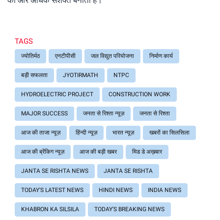
को और अधिक सशक्त बनाती है।
TAGS
ज्योतिर्मठ
एनटीपीसी
जल विद्युत परियोजना
निर्माण कार्य
बड़ी सफलता
JYOTIRMATH
NTPC
HYDROELECTRIC PROJECT
CONSTRUCTION WORK
MAJOR SUCCESS
जनता से रिश्ता न्यूज़
जनता से रिश्ता
आज की ताजा न्यूज़
हिंन्दी न्यूज़
भारत न्यूज़
खबरों का सिलसिला
आज की ब्रेंकिग न्यूज़
आज की बड़ी खबर
मिड डे अख़बार
JANTA SE RISHTA NEWS
JANTA SE RISHTA
TODAY'S LATEST NEWS
HINDI NEWS
INDIA NEWS
KHABRON KA SILSILA
TODAY'S BREAKING NEWS