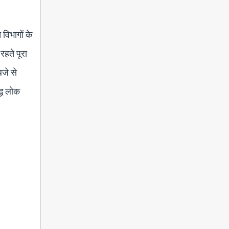
विभागों के
रहते पूरा
जे से
द्ध लोक