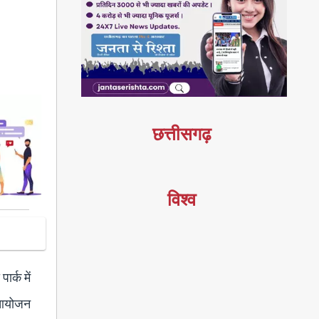
छत्तीसगढ़
विश्व
र्क में
। आयोजन