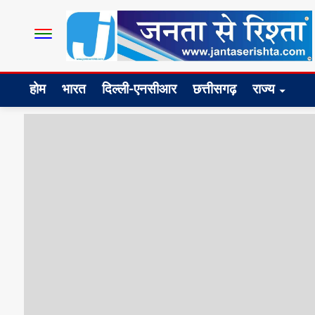
होम
भारत
दिल्ली-एनसीआर
छत्तीसगढ़
राज्य