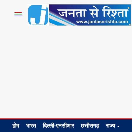
होम
भारत
दिल्ली-एनसीआर
छत्तीसगढ़
राज्य