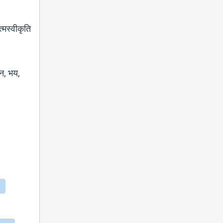
त्मस्वीकृति
ान, भय,