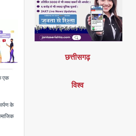
छत्तीसगढ़
के एक
विश्व
र्पण के
सामाजिक