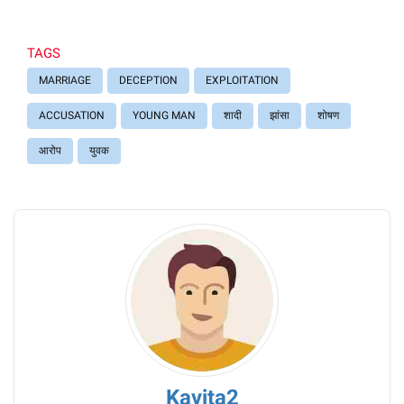
TAGS
MARRIAGE
DECEPTION
EXPLOITATION
ACCUSATION
YOUNG MAN
शादी
झांसा
शोषण
आरोप
युवक
Kavita2