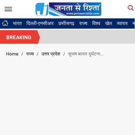
भारत
दिल्ली-एनसीआर
छत्तीसगढ़
राज्य
विश्व
खेल
व्यापार
म
BREAKING
Home
राज्य
उत्तर प्रदेश
सुभाष बाजार दुर्घटना...
/
/
/