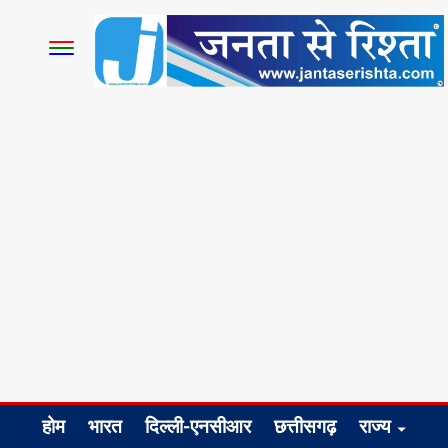
होम
भारत
दिल्ली-एनसीआर
छत्तीसगढ़
राज्य