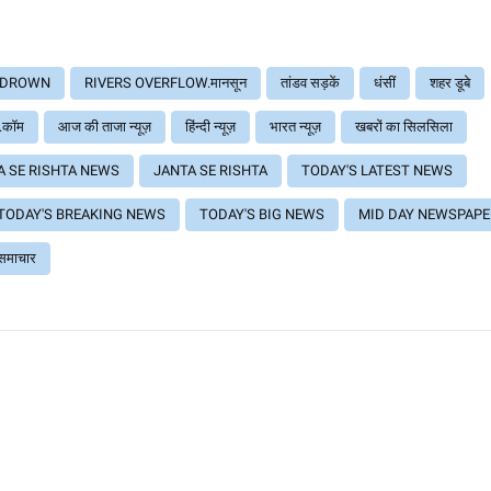
S DROWN
RIVERS OVERFLOW.मानसून
तांडव सड़कें
धंसीं
शहर डूबे
ा.कॉम
आज की ताजा न्यूज़
हिंन्दी न्यूज़
भारत न्यूज़
खबरों का सिलसिला
A SE RISHTA NEWS
JANTA SE RISHTA
TODAY'S LATEST NEWS
TODAY'S BREAKING NEWS
TODAY'S BIG NEWS
MID DAY NEWSPAPE
ी समाचार