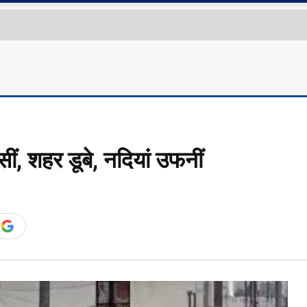
ं, शहर डूबे, नदियां उफनीं
n