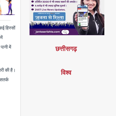
कई हिस्सों
ें
ानी में
छत्तीसगढ़
ारी की है।
विश्व
 सतर्क